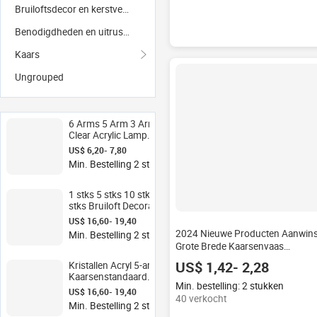
Bruiloftsdecor en kerstversiering
Benodigdheden en uitrusting voor het maken van kaarsen
Kaars
Ungrouped
6 Arms 5 Arm 3 Arm
Clear Acrylic Lamp
Candle Holder
US$ 6,20- 7,80
Centerpiece Candelabar
Min. Bestelling 2 stukken
Candelabros De Mesa
Acrylic Hurricane Candle
Holders
1 stks 5 stks 10 stks 12
stks Bruiloft Decoratie
Middelpunt Kandelaar
US$ 16,60- 19,40
Duidelijke Kaarshouder
2024 Nieuwe Producten Aanwins
Min. Bestelling 2 stukken
Acryl Kandelaar Acryl
Grote Brede Kaarsenvaas
Kaarshouder
Zandwas Kaarsen in Glazen Pot
US$ 1,42- 2,28
Kristallen Acryl 5-armige
Bruiloft Glazen Vazen voor
Kaarsenstandaard
Kaarsen
Min. bestelling: 2 stukken
Tafeldecoratie
US$ 16,60- 19,40
40 verkocht
Kandelaars Taper
Min. Bestelling 2 stukken
Kaarsenhouder Vintage