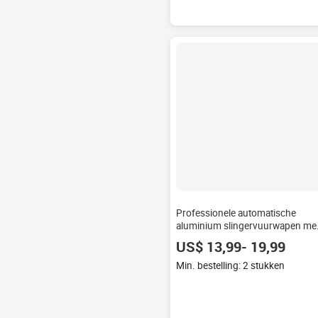
Professionele automatische
aluminium slingervuurwapen me
patroonautomaat voor
US$ 13,99- 19,99
volwassenen, Upper Bullet
Continuous G5.
Min. bestelling: 2 stukken