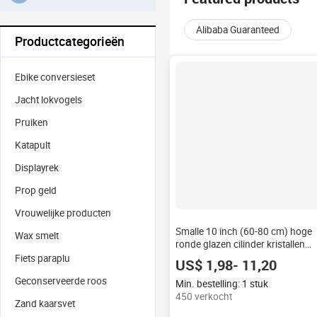
Alibaba Guaranteed
Productcategorieën
Ebike conversieset
Jacht lokvogels
Pruiken
Katapult
Displayrek
Prop geld
Vrouwelijke producten
Smalle 10 inch (60-80 cm) hoge
Wax smelt
ronde glazen cilinder kristallen
vloerkaarsenhouder bloemenvaa
Fiets paraplu
US$ 1,98- 11,20
voor bruiloft evenement
Geconserveerde roos
centerpiece decoratie
Min. bestelling: 1 stuk
450 verkocht
Zand kaarsvet