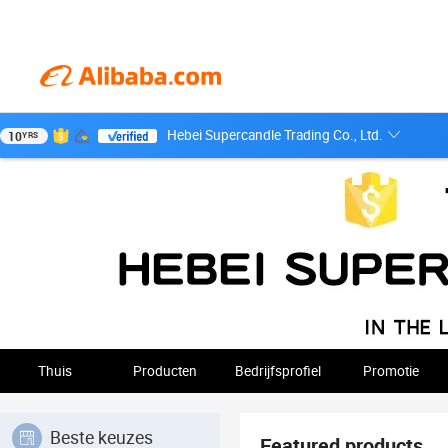
Hebei Supercandle Trading Co., Ltd.
10
YRS
Thuis
Producten
Bedrijfsprofiel
Promotie
Beste keuzes
Featured products