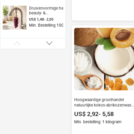
Acryl Kandelaar voor
Bruiloften
Druivenvormige handzeep,
beauty- &
verzorgingsproduct,
US$ 1,48- 2,05
geparfumeerd, langdurige
Min. Bestelling 100 kilometer
geur, gezichtsreiniger,
handgemaakte druivenzeep
Hoogwaardige groothandel
natuurlijke kokos-abrikozenwas
voor kaarsen maken
US$ 2,92- 5,58
Min. bestelling: 1 kilogram