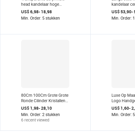
head kandelaar hoge
kandelaar ce
tafeldecoratie kandelaars
kristal lage pr
US$ 6,98- 18,98
US$ 53,90- 
bruiloft kaarsenhouder
aanbieding 3
Min. Order: 5 stukken
Min. Order: 1
voor restaurant
bruiloft cent
hoofdmaatdecoratie
tafelkandela
hurricane
80Cm 100Cm Grote Grote
Luxe Op Maa
Ronde Cilinder Kristallen
Logo Handg
Cilinder Kaarshouder
Moederdag V
US$ 1,98- 28,10
US$ 1,60- 2
Bloemenvaas Voor
Romantisch
Min. Order: 2 stukken
Min. Order: 
Bruiloft Evenement
Milieuvriende
6 recent viewed
Middelpunt Decoratie
Pot Soja Wa
Tulpenkaars