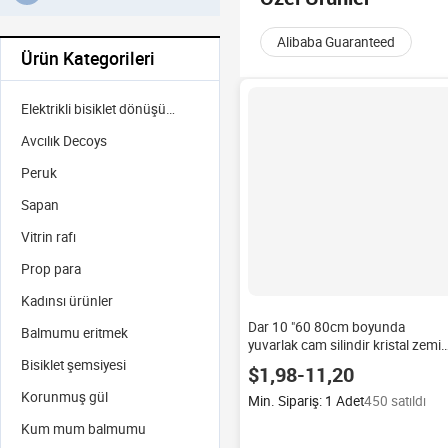
Alibaba Guaranteed
Ürün Kategorileri
Elektrikli bisiklet dönüşüm kiti
Avcılık Decoys
Peruk
Sapan
Vitrin rafı
Prop para
Kadınsı ürünler
Dar 10 "60 80cm boyunda
Balmumu eritmek
yuvarlak cam silindir kristal zemi
mumluk çiçek vazo düğün olay
Bisiklet şemsiyesi
$1,98-11,20
Centerpiece dekorasyon için
Korunmuş gül
Min. Sipariş: 1 Adet
450 satıldı
Kum mum balmumu