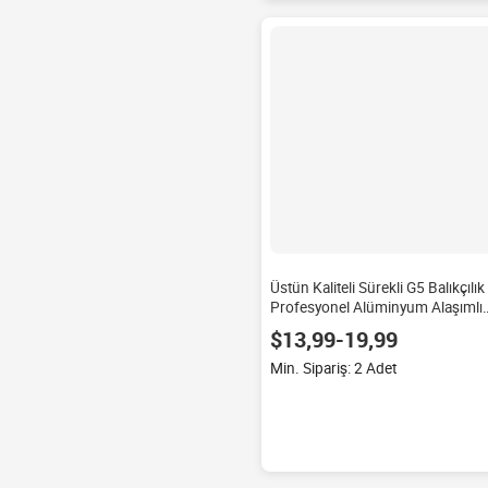
Üstün Kaliteli Sürekli G5 Balıkçılık
Profesyonel Alüminyum Alaşımlı
Otomatik Sapan, Yetişkinler için
$13,99-19,99
Kartuşlu Otomatik Yükleme
Özelliğiyle
Min. Sipariş: 2 Adet