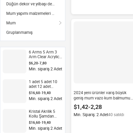
Düğün dekor ve yılbaşı dekoru
Mum yapımı malzemeleri ve ekipmanları
Mum
Gruplanmamış
6 Arms 5 Arm 3
Arm Clear Acrylic
Lamp Candle
$6,20-7,80
Holder
Min. sipariş 2 Adet
Centerpiece
Candelabar
Candelabros De
1 adet 5 adet 10
Mesa Acrylic
adet 12 adet
Hurricane Candle
Düğün
2024 yeni ürünler varış büyük
$16,60-19,40
Holders
Dekorasyonu Orta
geniş mum vazo kum balmumu
Min. sipariş 2 Adet
Süsü Şamdan
sütun mumlar cam kavanoz
$1,42-2,28
Şeffaf Mumluk
düğün cam vazolar mumlar için
Akrilik Şamdan
Kristal Akrilik 5
Min. Sipariş: 2 Adet
40 satıldı
Akrilik Mumluk
Kollu Şamdan
Masa Süsü
$16,60-19,40
Şamdanlar Konik
Min. sipariş 2 Adet
Mumluk Vintage