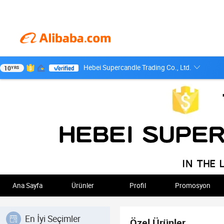
Hebei Supercandle Trading Co., Ltd.
10
YRS
Ana Sayfa
Ürünler
Profil
Promosyon
En İyi Seçimler
Özel Ürünler