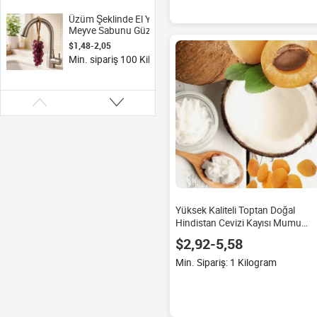
Akrilik Şamdan
Düğün İçin
Üzüm Şeklinde El Yapımı
Meyve Sabunu Güzellik ve
Kişisel Bakım Ürünü
$1,48-2,05
Kokulu Kalıcı Koku Yüz
Min. sipariş 100 Kilometre
Yıkama El Yapımı Üzüm
Sabunu
Yüksek Kaliteli Toptan Doğal
Hindistan Cevizi Kayısı Mumu
(Mum Yapımı İçin)
$2,92-5,58
Min. Sipariş: 1 Kilogram